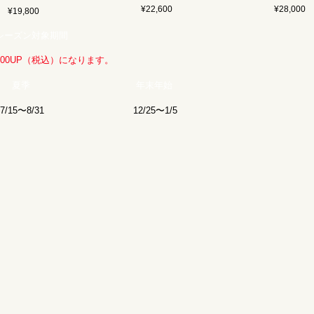
¥22,600
¥28,000
¥19,800
シーズン対象期間
00UP（税込）​になります。
​夏季
年末年始
7/15〜8/31
12/25〜1/5