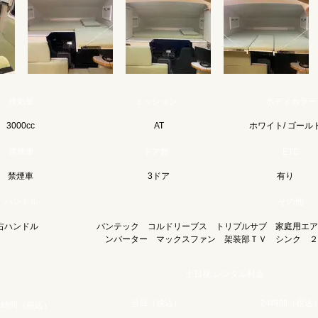
排気量
ミッション
ボディカラー
3000cc
AT
ホワイト/ ゴール
禁煙車
ドア数
ETC
禁煙車
3ドア
有り
ハンドル
その他
右ハンドル
バンテック コルドリーブス トリプルサブ 家庭用エア
ンバーター マックスファン 架装部ＴＶ シンク ２
土日祝 レンタル料金
当日（税込）
24時間（税込
4時間（税込）