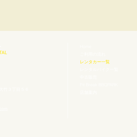
Home
ー
TAL
ご利用の流れ
レンタカー一覧
レンタルバイク一覧
中古販売
Pit Break BBQPARK
尾市大竹３丁目５６
店舗案内
.com