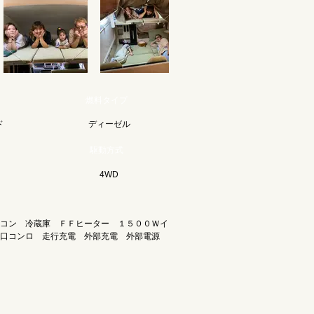
燃料タイプ
ド
ディーゼル
駆動方式
4WD
コン 冷蔵庫 ＦＦヒーター １５００Ｗイ
口コンロ 走行充電 外部充電 外部電源
）