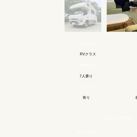
車両クラス
RVクラス
乗車人数
7人乗り
カーナビ
有り
平日レンタル料金
当日（税込）
2