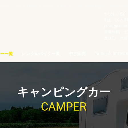
ロスレンタカー八尾市 レンタカー八尾市 レンタカー中古車販売 八尾市 | CROSS C
〒581-08
TEL：072-94
crosspoint.r
営業時間：10:
​定休日：水
ー一覧
レンタルバイク一覧
中古販売
Pit Break BBQPA
キャンピングカー
CAMPER