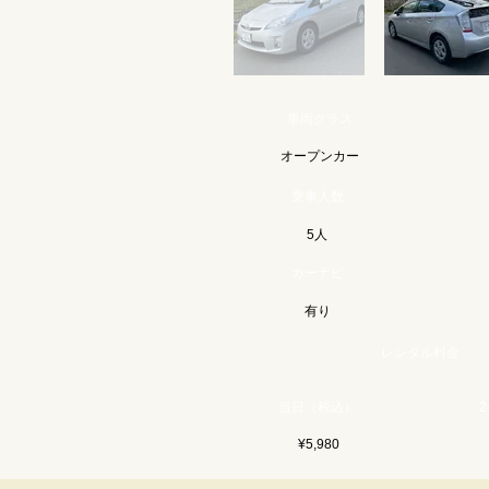
車両クラス
オープンカー
乗車人数
5人
カーナビ
有り
レンタル料金
当日（税込）
¥5,980