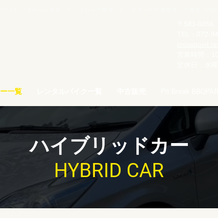
ロスレンタカー八尾市 レンタカー八尾市 レンタカー中古車販売 八尾市 | CROSS C
〒581-08
TEL：072-94
crosspoint.r
営業時間：10:
​定休日：水
ー一覧
レンタルバイク一覧
中古販売
Pit Break BBQPA
ハイブリッドカー
HYBRID CAR