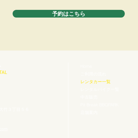
予約はこちら
Home
ー
TAL
ご利用の流れ
レンタカー一覧
レンタルバイク一覧
中古販売
Pit Break BBQPARK
尾市大竹３丁目５６
店舗案内
.com