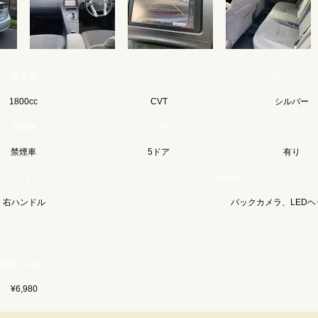
排気量
ミッション
ボディカラ
1800cc
CVT
シルバー
禁煙車
ドア数
ETC
禁煙車
5ドア
有り
ハンドル
その他
右ハンドル
バックカメラ、LED
24時間（税込）
¥6,980