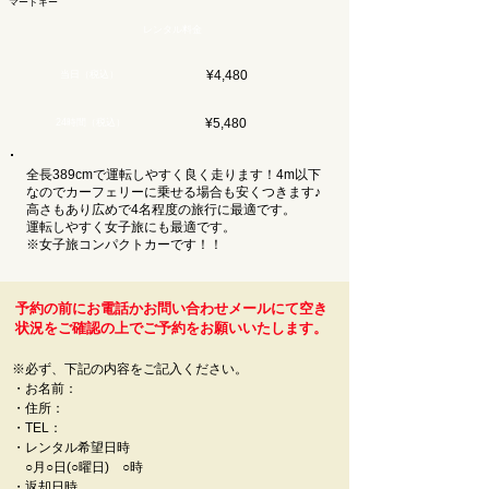
マートキー
レンタル料金
¥4,480
当日（税込）
¥5,480
24時間（税込）
全長389cmで運転しやすく良く走ります！4m以下
なのでカーフェリーに乗せる場合も安くつきます♪
高さもあり広めで4名程度の旅行に最適です。
運転しやすく女子旅にも最適です。
※女子旅コンパクトカーです！！
予約の前にお電話かお問い合わせメールにて空き
状況をご確認の上でご予約をお願いいたします。
​※
必ず、下記の内容をご記入ください。
​・お名前：
・住所：
・TEL：
・レンタル希望日時
○月○日(○曜日) ○時
・返却日時