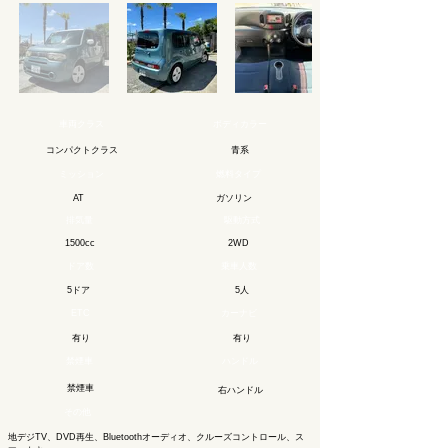
車両クラス
ボディカラー
コンパクトクラス
青系
ミッション
燃料タイプ
ガソリン
AT
排気量
駆動方式
1500cc
2WD
ドア数
乗車人数
5ドア
5人
ETC
カーナビ
有り
有り
禁煙車
ハンドル
禁煙車
右ハンドル
その他
地デジTV、DVD再生、Bluetoothオーディオ、クルーズコントロール、ス