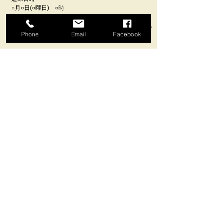
○月○日(○曜日) ○時
・レンタカー車種：
​※全車禁煙車になっていますのでご協力のほど、よろし
Phone
Email
Facebook
くお願いいたします。
ご質問・空き状況確認・お問合せ
予約はこちら
クロスレンタカー
CROSS CAR RENTAL
〒581-0856 大阪府八尾市大竹３丁目５６
TEL：072-940-1178
FAX：072-940-1158
crosspoint.rentacar@gmail.com
営業時間：10:00~20:00
​定休日：水曜日