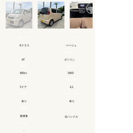
車両クラス
ボディカラー
Kクラス
ベージュ
ミッション
燃料タイプ
​ガソリン
AT
排気量
駆動方式
660cc
2WD
ドア数
乗車人数
5ドア
4人
ETC
カーナビ/TV
有り
有り
禁煙車
ハンドル
禁煙車
右ハンドル
その他
・