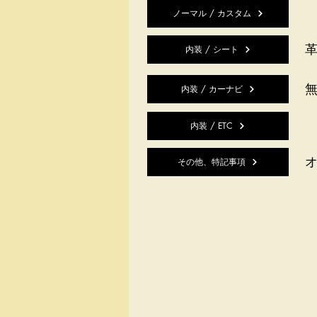
ノーマル / カスタム
革
内装 / シート
内装 / カーナビ
内装 / ETC
その他、特記事項