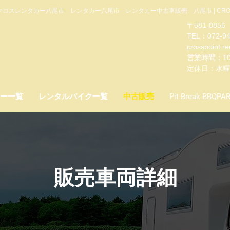
ロスレンタカー八尾市 レンタカー八尾市 レンタカー中古車販売 八尾市 | CROSS C
〒581-08
TEL：072-94
crosspoint.r
営業時間：10:
​定休日：水
ー一覧
レンタルバイク一覧
中古販売
Pit Break BBQPA
販売車両詳細