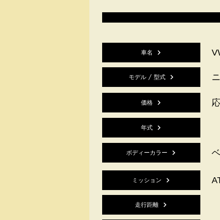
V
車名
モデル / 型式
価格
年式
ボディーカラー
A
ミッション
走行距離