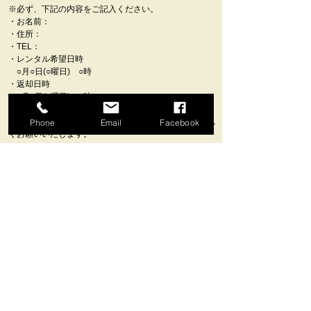
​※
必ず、下記の内容をご記入ください。
​・お名前：
・住所：
・TEL：
・レンタル希望日時
○月○日(○曜日) ○時
・返却日時
○月○日(○曜日) ○時
・レンタカー車種：
​※全車禁煙車になっていますのでご協力のほど、よろし
Phone
Email
Facebook
くお願いいたします。
ご質問・空き状況確認・お問合せ
予約はこちら
クロスレンタカー