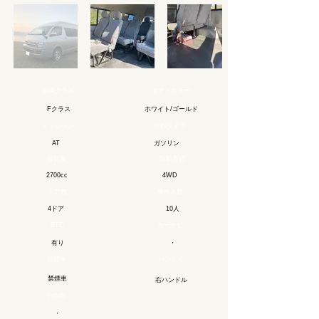
車両クラス
ボディカラー
Fクラス
ホワイト/ゴールド
ミッション
燃料タイプ
​ガソリン
AT
排気量
駆動方式
2700cc
4WD
ドア数
乗車人数
4ドア
10人
ETC
カーナビ
有り
​・
禁煙車
ハンドル
禁煙車
右ハンドル
その他
・